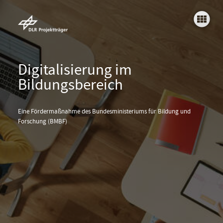
Einleitung
Projekte
Er
Die Projekte
Digitalisierung im
Bildungsbereich
Die Inhalte
V
Die Ergebnisse
Eine Fördermaßnahme des Bundesministeriums für Bildung und
Forschung (BMBF)
Die Links
Scaffoldingmaßnahmen
au